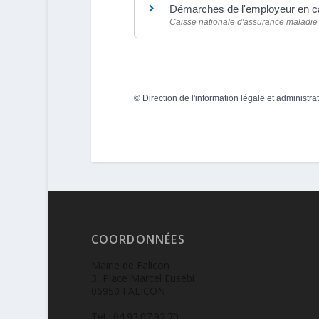
Démarches de l'employeur en cas
Caisse nationale d'assurance maladi
©
Direction de l'information légale et administra
COORDONNÉES
Mairie de Falicon
3, Place Marcel Eusébi
06950 FALICON
Tél : 04.92.07.92.70