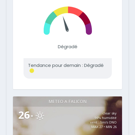
MÉTÉO À FALICON
26
clear sky
°
94% humidité
vent : 1m/s ONO
MAX 27 • MIN 26