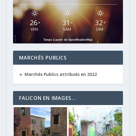
26
31
32
°
°
°
VEN
SAM
DIM
Temps à partir de OpenWeatherMap
MARCHÉS PUBLICS
►
Marchés Publics attribués en 2022
FALICON EN IMAGES…