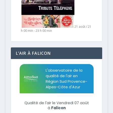
21 août / 21
h 00 min
-
23 h 00 min
L’AIR À FALICON