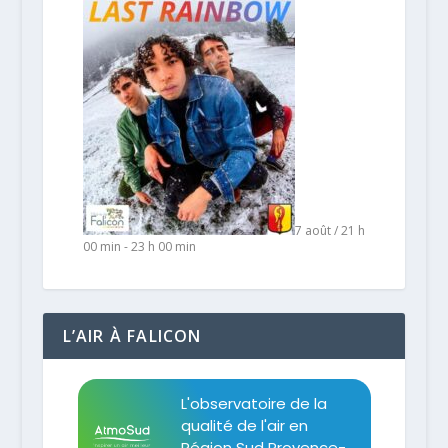
7 août / 21 h
00 min
-
23 h 00 min
L’AIR À FALICON