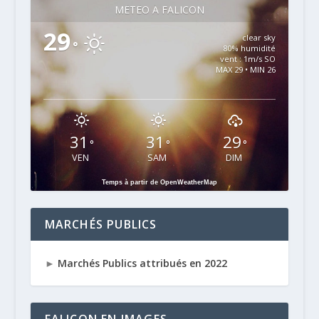
MÉTÉO À FALICON
29
clear sky
°
80% humidité
vent : 1m/s SO
MAX 29 • MIN 26
31
31
29
°
°
°
VEN
SAM
DIM
Temps à partir de OpenWeatherMap
MARCHÉS PUBLICS
►
Marchés Publics attribués en 2022