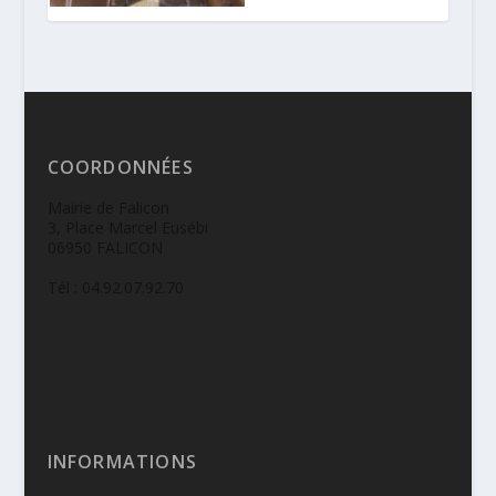
COORDONNÉES
Mairie de Falicon
3, Place Marcel Eusébi
06950 FALICON
Tél : 04.92.07.92.70
INFORMATIONS