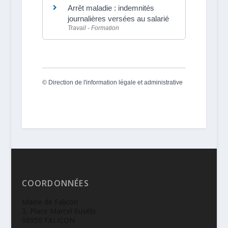
Arrêt maladie : indemnités
journalières versées au salarié
Travail - Formation
©
Direction de l'information légale et administrative
COORDONNÉES
Mairie de Falicon
3, Place Marcel Eusébi
06950 FALICON