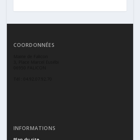
COORDONNÉES
Mairie de Falicon
3, Place Marcel Eusébi
06950 FALICON
Tél : 04.92.07.92.70
INFORMATIONS
Plan du site