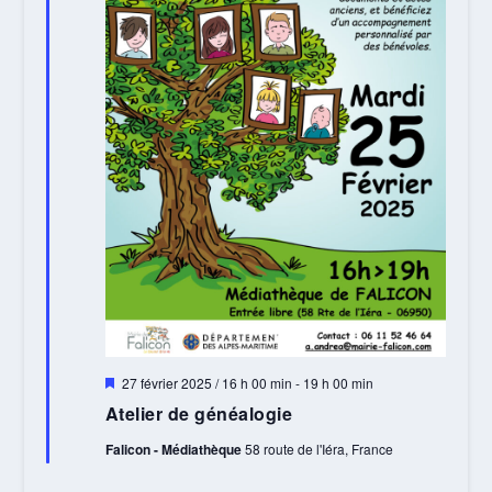
Mis
27 février 2025 / 16 h 00 min
-
19 h 00 min
en
Atelier de généalogie
avant
Falicon - Médiathèque
58 route de l'Iéra, France