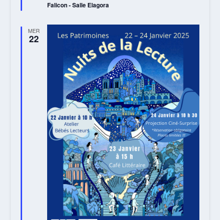
avant
Falicon - Salle Elagora
MER
22