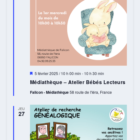
Mis
5 février 2025 / 10 h 00 min
-
10 h 30 min
en
Médiathèque – Atelier Bébés Lecteurs
avant
Falicon - Médiathèque
58 route de l'Iéra, France
JEU
27