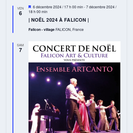
Mis
6 décembre 2024 / 17 h 00 min
-
7 décembre 2024 /
VEN
en
18 h 00 min
6
avant
| NOËL 2024 À FALICON |
Falicon - village
FALICON, France
SAM
7