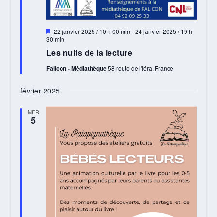
Mis
22 janvier 2025 / 10 h 00 min
-
24 janvier 2025 / 19 h
en
30 min
avant
Les nuits de la lecture
Falicon - Médiathèque
58 route de l'Iéra, France
février 2025
MER
5