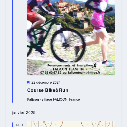
Mis
22 décembre 2024
en
Course Bike&Run
avant
Falicon - village
FALICON, France
janvier 2025
MER