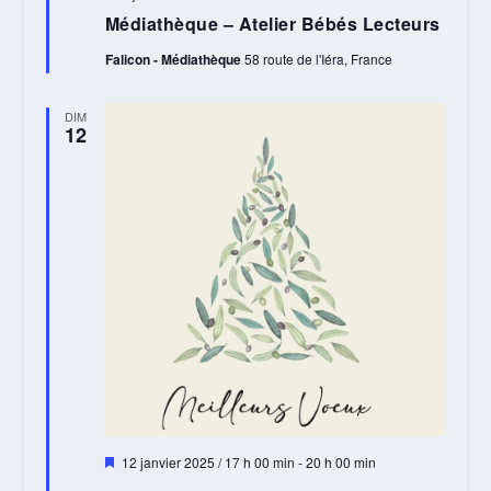
en
Médiathèque – Atelier Bébés Lecteurs
avant
Falicon - Médiathèque
58 route de l'Iéra, France
DIM
12
Mis
12 janvier 2025 / 17 h 00 min
-
20 h 00 min
en