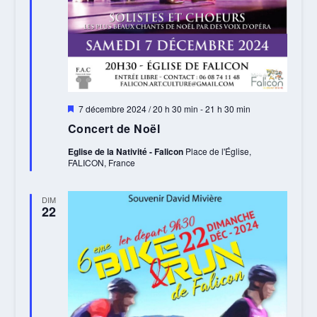
Mis
7 décembre 2024 / 20 h 30 min
-
21 h 30 min
en
Concert de Noël
avant
Eglise de la Nativité - Falicon
Place de l'Église,
FALICON, France
DIM
22