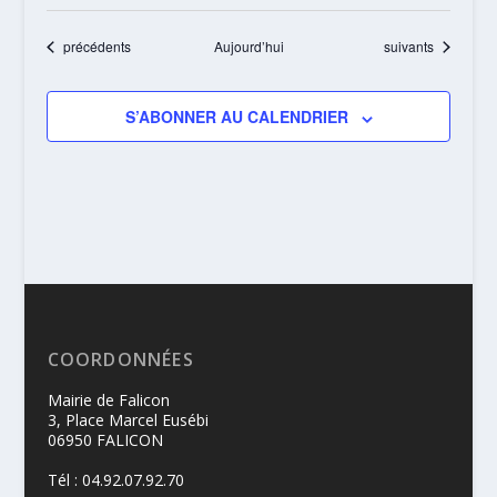
Évènements
Évènements
précédents
Aujourd’hui
suivants
S’ABONNER AU CALENDRIER
COORDONNÉES
Mairie de Falicon
3, Place Marcel Eusébi
06950 FALICON
Tél : 04.92.07.92.70