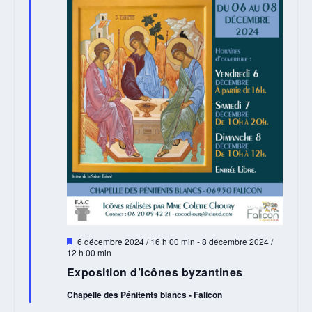
Mis
6 décembre 2024 / 16 h 00 min
-
8 décembre 2024 /
en
12 h 00 min
avant
Exposition d’icônes byzantines
Chapelle des Pénitents blancs - Falicon