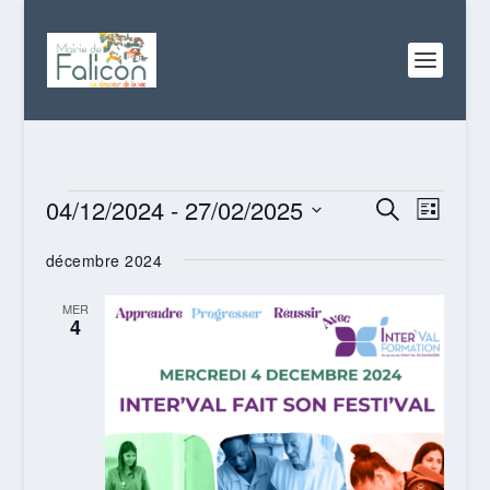
ÉVÈNEMENTS
RECHERC
NAVI
04/12/2024
 - 
27/02/2025
RECHERCHE
LISTE
DE
ET
Sélectionnez
VUES
décembre 2024
NAVIGATI
une
ÉVÈN
date.
DE
MER
4
VUES
ÉVÈNEME