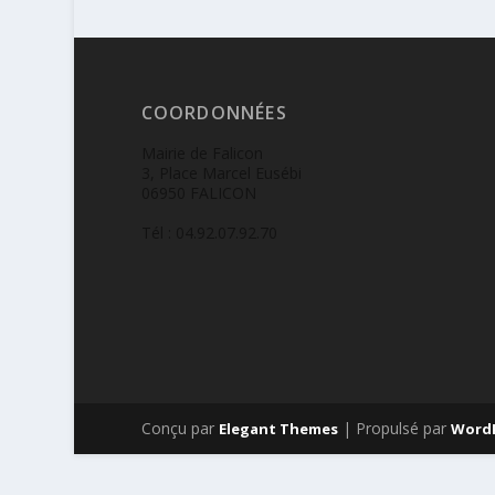
COORDONNÉES
Mairie de Falicon
3, Place Marcel Eusébi
06950 FALICON
Tél : 04.92.07.92.70
Conçu par
| Propulsé par
Elegant Themes
Word