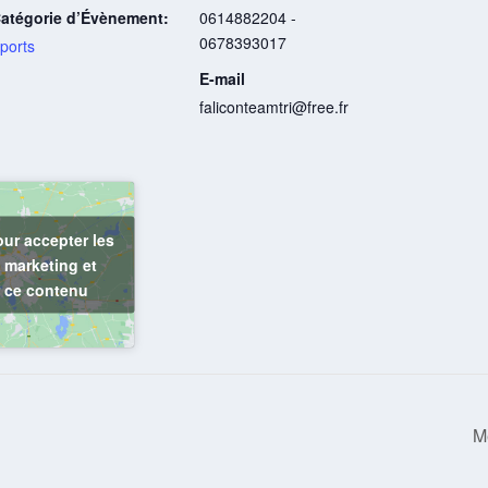
atégorie d’Évènement:
0614882204 -
0678393017
ports
E-mail
faliconteamtri@free.fr
our accepter les
 marketing et
r ce contenu
M