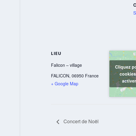
C
S
LIEU
Falicon – village
Cliquez p
cookies
FALICON
,
06950
France
active
+ Google Map
Concert de Noël