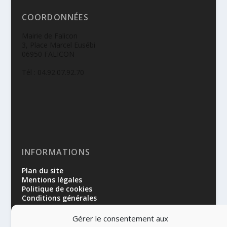
COORDONNÉES
Mairie de Falicon
3, Place Marcel Eusébi
06950 FALICON
Tél : 04.92.07.92.70
INFORMATIONS
Plan du site
Mentions légales
Politique de cookies
Conditions générales
Gérer le consentement aux