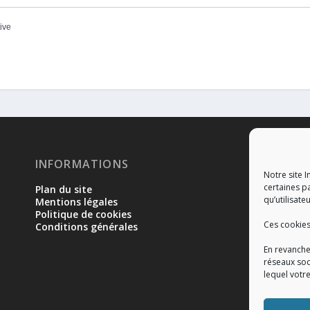
tive
INFORMATIONS
RÉ
Notre site I
certaines p
Plan du site
qu’utilisateu
Mentions légales
Politique de cookies
Ces cookies
Conditions générales
En revanche
réseaux soc
lequel votr