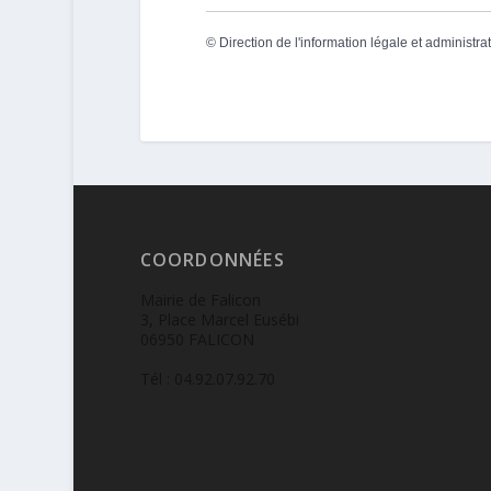
©
Direction de l'information légale et administra
COORDONNÉES
Mairie de Falicon
3, Place Marcel Eusébi
06950 FALICON
Tél : 04.92.07.92.70