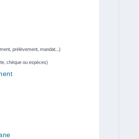
ement, prélèvement, mandat...)
te, chèque ou espèces)
ment
uane