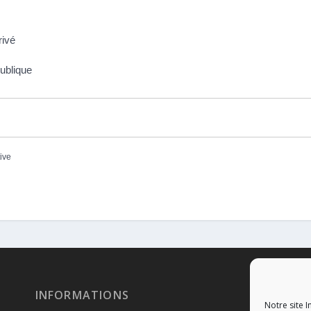
rivé
ublique
tive
INFORMATIONS
RÉ
Notre site I