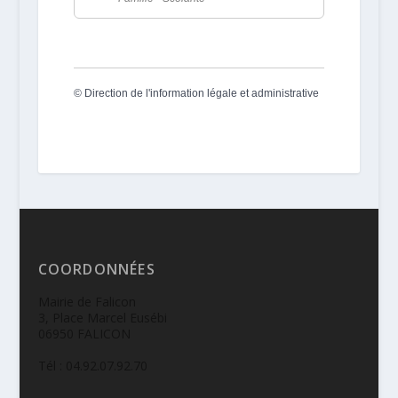
©
Direction de l'information légale et administrative
COORDONNÉES
Mairie de Falicon
3, Place Marcel Eusébi
06950 FALICON
Tél : 04.92.07.92.70