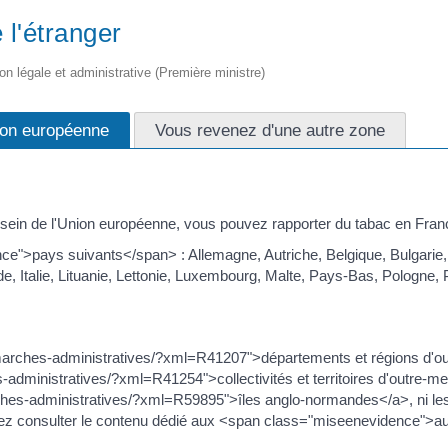
 l'étranger
ion légale et administrative (Première ministre)
ion européenne
Vous revenez d'une autre zone
sein de l'Union européenne, vous pouvez rapporter du tabac en Fran
nce">pays suivants</span> : Allemagne, Autriche, Belgique, Bulgari
de, Italie, Lituanie, Lettonie, Luxembourg, Malte, Pays-Bas, Pologne,
demarches-administratives/?xml=R41207">départements et régions d'ou
-administratives/?xml=R41254">collectivités et territoires d'outre-m
ches-administratives/?xml=R59895">îles anglo-normandes</a>, ni les 
ez consulter le contenu dédié aux <span class="miseenevidence">aut