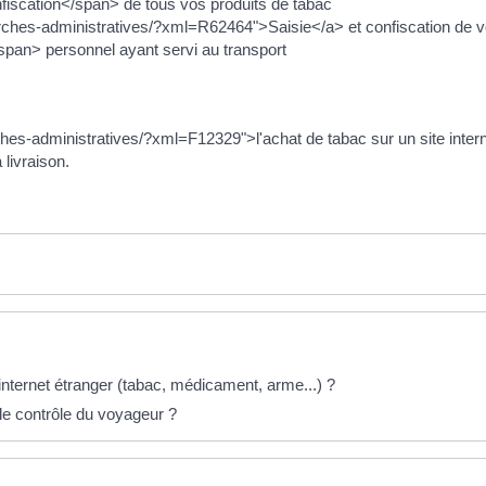
scation</span> de tous vos produits de tabac
arches-administratives/?xml=R62464">Saisie</a> et confiscation de 
pan> personnel ayant servi au transport
ches-administratives/?xml=F12329">l'achat de tabac sur un site intern
livraison.
 internet étranger (tabac, médicament, arme...) ?
e contrôle du voyageur ?