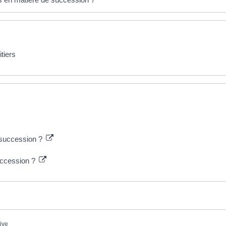
itiers
 succession ?
uccession ?
tive