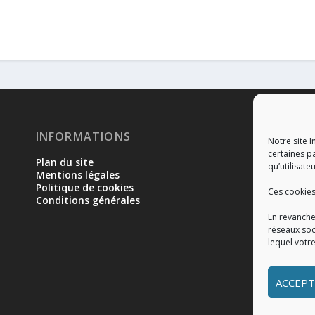
INFORMATIONS
RÉ
Notre site I
certaines p
Plan du site
qu’utilisateu
Mentions légales
Politique de cookies
Ces cookies
Conditions générales
En revanche
réseaux soc
lequel votr
ACCEPT