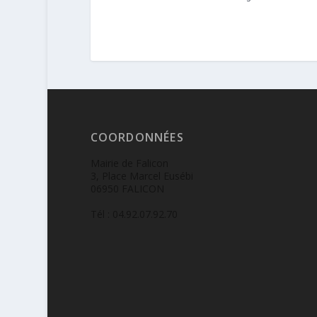
COORDONNÉES
Mairie de Falicon
3, Place Marcel Eusébi
06950 FALICON
Tél : 04.92.07.92.70