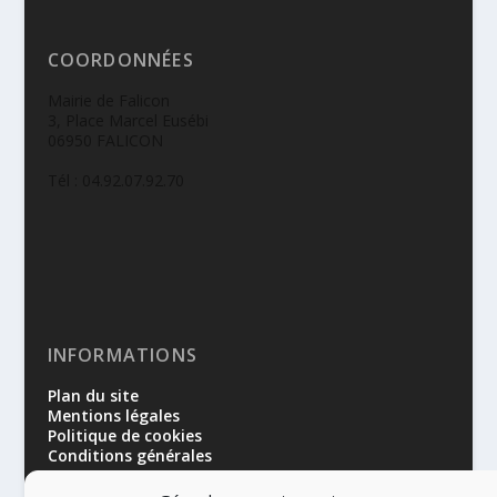
COORDONNÉES
Mairie de Falicon
3, Place Marcel Eusébi
06950 FALICON
Tél : 04.92.07.92.70
INFORMATIONS
Plan du site
Mentions légales
Politique de cookies
Conditions générales