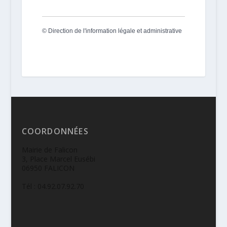
©
Direction de l'information légale et administrative
COORDONNÉES
Mairie de Falicon
3, Place Marcel Eusébi
06950 FALICON
Tél : 04.92.07.92.70