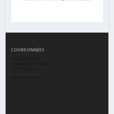
COORDONNÉES
Mairie de Falicon
3, Place Marcel Eusébi
06950 FALICON
Tél : 04.92.07.92.70