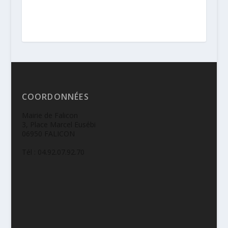
COORDONNÉES
Mairie de Falicon
3, Place Marcel Eusébi
06950 FALICON
Tél : 04.92.07.92.70