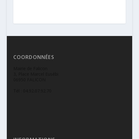
COORDONNÉES
Mairie de Falicon
3, Place Marcel Eusébi
06950 FALICON
Tél : 04.92.07.92.70