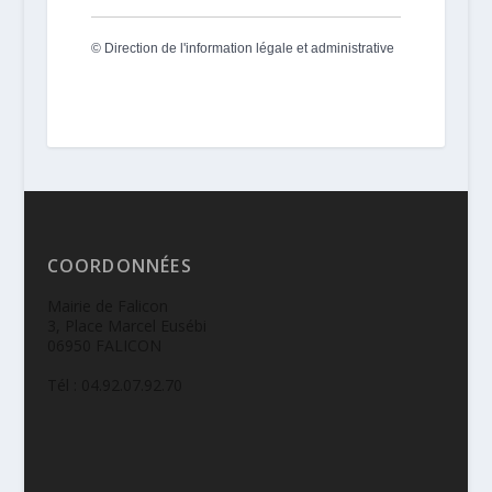
©
Direction de l'information légale et administrative
COORDONNÉES
Mairie de Falicon
3, Place Marcel Eusébi
06950 FALICON
Tél : 04.92.07.92.70