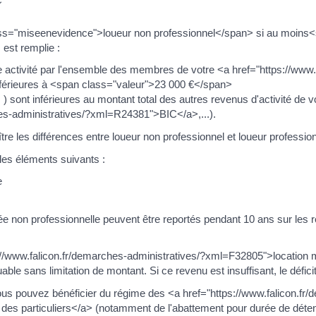
s="miseenevidence">loueur non professionnel</span> si au moins
 est remplie :
te activité par l'ensemble des membres de votre <a href="https://www.
férieures à <span class="valeur">23 000 €</span>
 sont inférieures au montant total des autres revenus d'activité de vot
hes-administratives/?xml=R24381">BIC</a>,...).
 les différences entre loueur non professionnel et loueur professi
es éléments suivants :
e
lée non professionnelle peuvent être reportés pendant 10 ans sur les 
ps://www.falicon.fr/demarches-administratives/?xml=F32805">location
able sans limitation de montant. Si ce revenu est insuffisant, le défici
ous pouvez bénéficier du régime des <a href="https://www.falicon.fr/
es particuliers</a> (notamment de l'abattement pour durée de déten