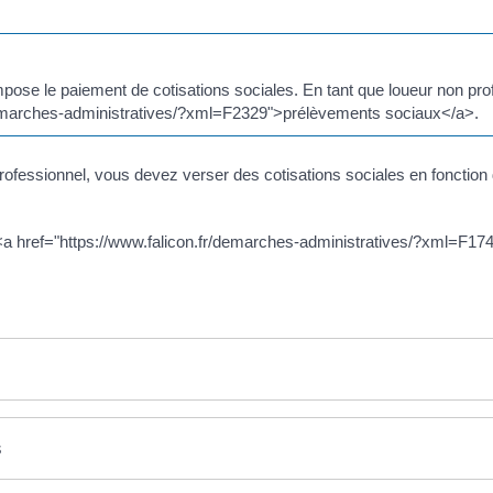
mpose le paiement de cotisations sociales. En tant que loueur non p
/demarches-administratives/?xml=F2329">prélèvements sociaux</a>.
ofessionnel, vous devez verser des cotisations sociales en fonctio
<a href="https://www.falicon.fr/demarches-administratives/?xml=F17
s