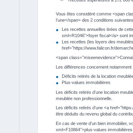
Vous êtes considéré comme <span clas
l'une</span> des 2 conditions suivantes
Les recettes annuelles tirées de cet
xml=R1046">foyer fiscal</a> sont in
Les recettes (les loyers des meublés )
href="https://www.falicon.fr/demarc
<span class="miseenevidence">Connaître
Les différences concernent notamment l
Déficits retirés de la location meublé
Plus-values immobilières
Les déficits retirés d'une location meub
meublée non professionnelle.
Les déficits retirés d'une <a href="htt
être déduits du revenu global du contribu
En cas de vente d'un bien immobilier, v
xml=F10864">plus-values immobilières d