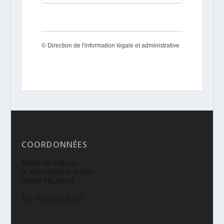
©
Direction de l'information légale et administrative
COORDONNÉES
Mairie de Falicon
3, Place Marcel Eusébi
06950 FALICON
Tél : 04.92.07.92.70