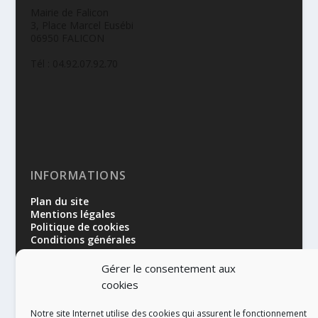
Mairie de Falicon
3, Place Marcel Eusébi
06950 FALICON
Tél : 04.92.07.92.70
INFORMATIONS
Plan du site
Mentions légales
Politique de cookies
Conditions générales
Gérer le consentement aux
cookies
Notre site Internet utilise des cookies qui assurent le fonctionnement