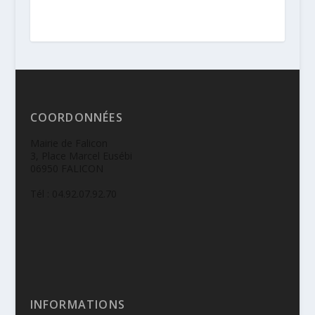
COORDONNÉES
Mairie de Falicon
3, Place Marcel Eusébi
06950 FALICON
Tél : 04.92.07.92.70
INFORMATIONS