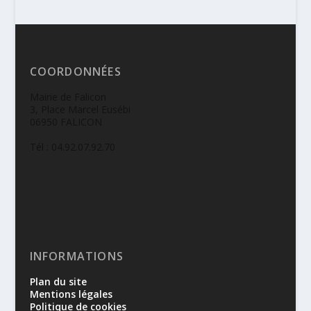
COORDONNÉES
Mairie de Falicon
3, Place Marcel Eusébi
06950 FALICON
Tél : 04.92.07.92.70
INFORMATIONS
Plan du site
Mentions légales
Politique de cookies