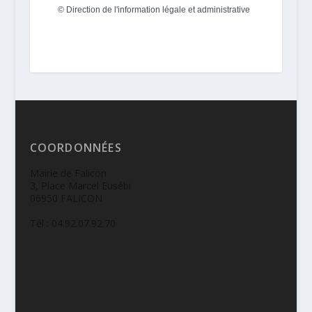
©
Direction de l'information légale et administrative
COORDONNÉES
Mairie de Falicon
3, Place Marcel Eusébi
06950 FALICON
Tél : 04.92.07.92.70