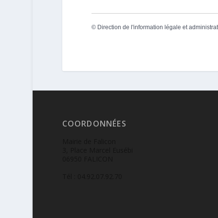
©
Direction de l'information légale et administra
COORDONNÉES
Mairie de Falicon
3, Place Marcel Eusébi
06950 FALICON
Tél : 04.92.07.92.70