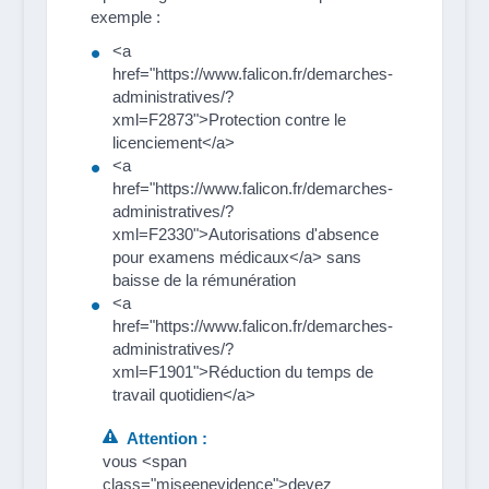
exemple :
<a
href="https://www.falicon.fr/demarches-
administratives/?
xml=F2873">Protection contre le
licenciement</a>
<a
href="https://www.falicon.fr/demarches-
administratives/?
xml=F2330">Autorisations d'absence
pour examens médicaux</a> sans
baisse de la rémunération
<a
href="https://www.falicon.fr/demarches-
administratives/?
xml=F1901">Réduction du temps de
travail quotidien</a>
Attention :
vous <span
class="miseenevidence">devez