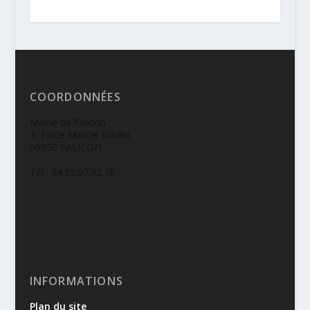
COORDONNÉES
Mairie de Falicon
3, Place Marcel Eusébi
06950 FALICON
Tél : 04.92.07.92.70
INFORMATIONS
Plan du site