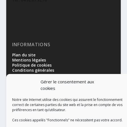
INFORMATIONS
Plan du site
Mentions légales
Politique de cookies
Conditions générales
Gérer le consentement aux
cookies
Notre site Internet utilise des cookies qui assurent le fonctionnement
correct de certaines parties du site web et la prise en compte de vos
préférences en tant qu’utilisateur.
RÉALISATION
Ces cookies appelés "Fonctionnels" ne nécessitent pas votre accord.