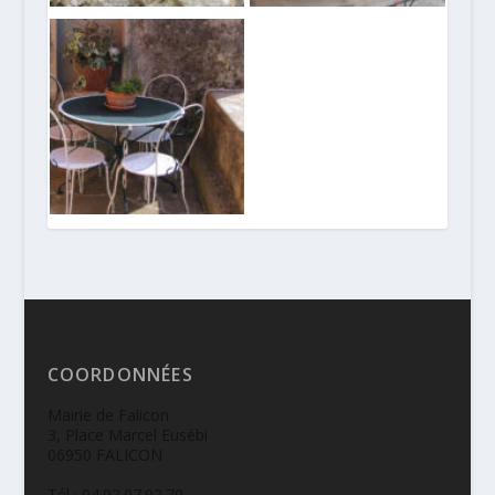
COORDONNÉES
Mairie de Falicon
3, Place Marcel Eusébi
06950 FALICON
Tél : 04.92.07.92.70