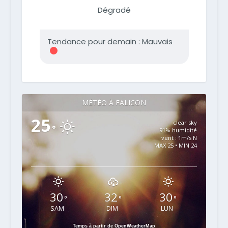
MÉTÉO À FALICON
25
clear sky
°
91% humidité
vent : 1m/s N
MAX 25 • MIN 24
30
32
30
°
°
°
SAM
DIM
LUN
Temps à partir de OpenWeatherMap