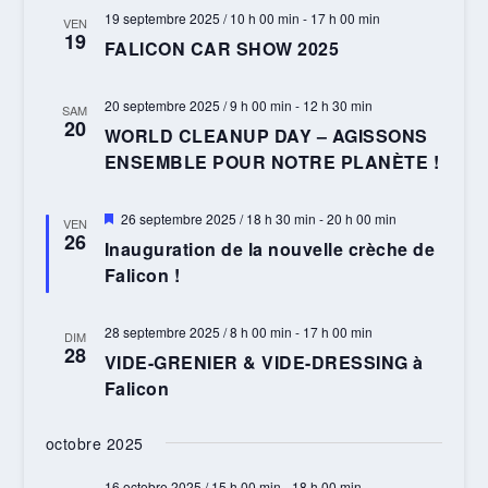
19 septembre 2025 / 10 h 00 min
-
17 h 00 min
VEN
19
FALICON CAR SHOW 2025
20 septembre 2025 / 9 h 00 min
-
12 h 30 min
SAM
20
WORLD CLEANUP DAY – AGISSONS
ENSEMBLE POUR NOTRE PLANÈTE !
Mis
26 septembre 2025 / 18 h 30 min
-
20 h 00 min
VEN
en
26
Inauguration de la nouvelle crèche de
avant
Falicon !
28 septembre 2025 / 8 h 00 min
-
17 h 00 min
DIM
28
VIDE-GRENIER & VIDE-DRESSING à
Falicon
octobre 2025
16 octobre 2025 / 15 h 00 min
-
18 h 00 min