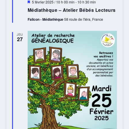
Mis
5 février 2025 / 10 h 00 min
-
10 h 30 min
en
Médiathèque – Atelier Bébés Lecteurs
avant
Falicon - Médiathèque
58 route de l'Iéra, France
JEU
27