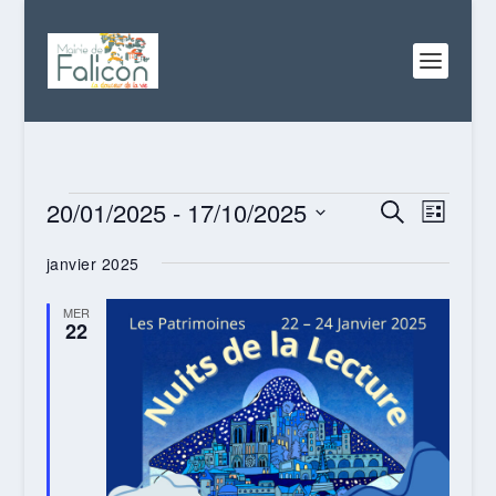
ÉVÈNEMENTS
RECHERC
NAVI
20/01/2025
 - 
17/10/2025
RECHERCHE
LISTE
DE
ET
Sélectionnez
VUES
janvier 2025
NAVIGATI
une
ÉVÈN
date.
DE
MER
22
VUES
ÉVÈNEME