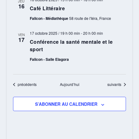
JEU
16
Café Littéraire
Falicon - Médiathèque
58 route de l'Iéra, France
17 octobre 2025 / 19 h 00 min
-
20 h 00 min
VEN
17
Conférence la santé mentale et le
sport
Falicon - Salle Elagora
Évènements
Évènements
précédents
Aujourd’hui
suivants
S’ABONNER AU CALENDRIER