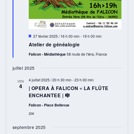
Mis
27 février 2025 / 16 h 00 min
-
19 h 00 min
en
Atelier de généalogie
avant
Falicon - Médiathèque
58 route de l'Iéra, France
juillet 2025
4 juillet 2025 / 20 h 30 min
-
23 h 00 min
VEN
4
| OPERA À FALICON « LA FLÛTE
ENCHANTEE | 🎼
Falicon - Place Bellevue
20€
septembre 2025