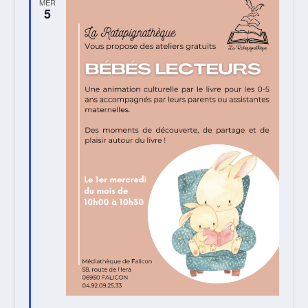
MER
5