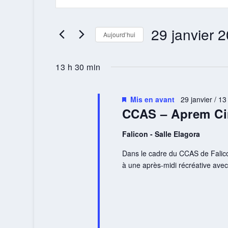
29
NAVIGATION
clé.
JANVIER
DE
Rechercher
29 janvier 
Évènements
Aujourd’hui
2026
VUES
par
Sélectionnez
ÉVÈNEMENTS
mot-
une
13 h 30 min
clé.
date.
Mis en avant
29 janvier / 13
CCAS – Aprem Ci
Falicon - Salle Elagora
Dans le cadre du CCAS de Falicon
à une après-midi récréative avec l