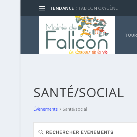
TENDANCE :
FALICON OXYGÈNE
TOUR
SANTÉ/SOCIAL
Évènements
Santé/social
ÉVÈNEMENTS
RECHERCHE
Saisir
FOR
ET
mot-