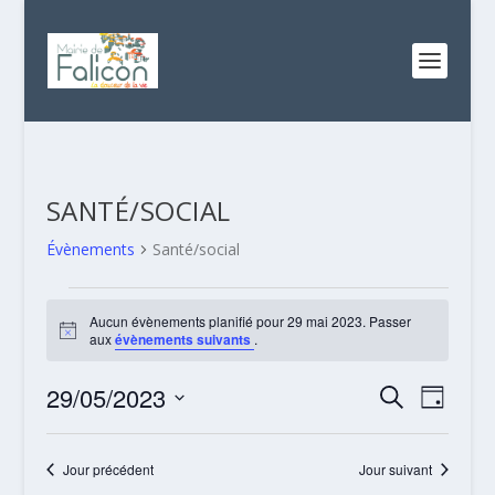
SANTÉ/SOCIAL
Évènements
Santé/social
ÉVÈNEMENTS
Aucun évènements planifié pour 29 mai 2023. Passer
FOR
Notice
aux
évènements suivants
.
29
MAI
RECHERC
NAVI
29/05/2023
RECHERCHE
JOUR
DE
2023
ET
Sélectionnez
VUES
NAVIGATI
une
Jour précédent
Jour suivant
ÉVÈN
date.
DE