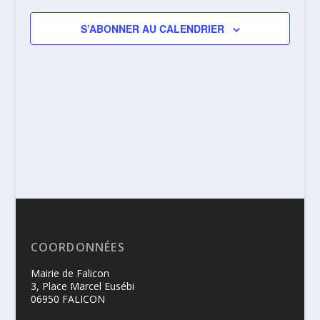
VUES
S’ABONNER AU CALENDRIER
ÉVÈNEME
COORDONNÉES
Mairie de Falicon
3, Place Marcel Eusébi
06950 FALICON