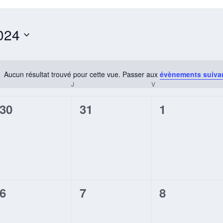
024
Aucun résultat trouvé pour cette vue. Passer aux
évènements suiva
Notice
MERCREDI
J
JEUDI
V
VENDREDI
0
0
0
30
31
1
évènement,
évènement,
évènement
0
0
0
6
7
8
évènement,
évènement,
évènement