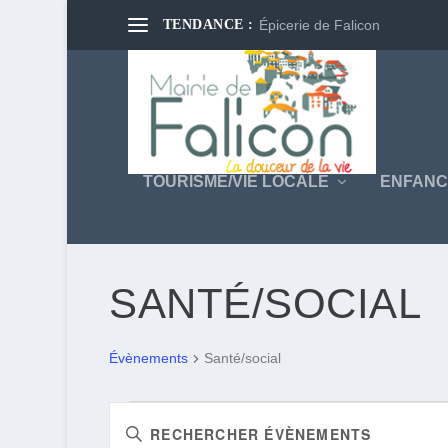
TENDANCE :
Épicerie de Falicon
TOURISME/VIE LOCALE
ENFANC
SANTÉ/SOCIAL
Évènements
Santé/social
ÉVÈNEMENTS
RECHERCHE
Saisir
ET