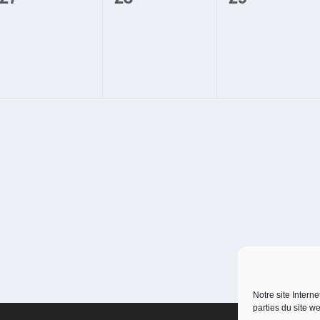
évènement,
évènement,
évènement
Notre site Intern
parties du site w