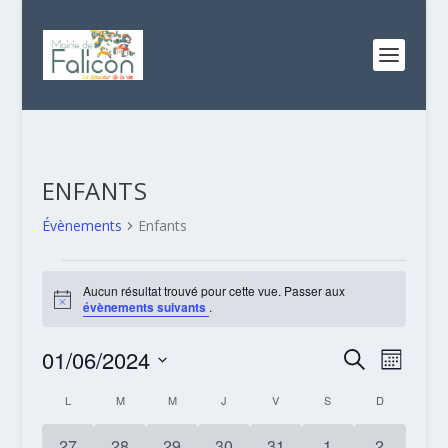
ENFANTS
Évènements
Enfants
ÉVÈNEMENTS
Aucun résultat trouvé pour cette vue. Passer aux
Notice
évènements suivants
.
RECHERC
NAVI
01/06/2024
RECHERCHE
MOIS
DE
ET
Sélectionnez
CALENDRIER
L
LUNDI
M
MARDI
M
MERCREDI
J
JEUDI
V
VENDREDI
S
SAMEDI
D
DIMANCHE
VUES
NAVIGATI
une
DE
ÉVÈN
date.
DE
0
0
0
0
0
0
0
27
28
29
30
31
1
2