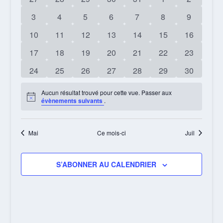
ÉVÈNEMENTS
VUES
évènements
évènements
évènements
évènements
évènements
évènements
évènemen
0
0
0
0
0
0
0
3
4
5
6
7
8
9
ÉVÈNEME
évènements
évènements
évènements
évènements
évènements
évènements
évènemen
0
0
0
0
0
0
0
10
11
12
13
14
15
16
évènements
évènements
évènements
évènements
évènements
évènements
évènemen
0
0
0
0
0
0
0
17
18
19
20
21
22
23
évènements
évènements
évènements
évènements
évènements
évènements
évènemen
0
0
0
0
0
0
0
24
25
26
27
28
29
30
évènements
évènements
évènements
évènements
évènements
évènements
évènemen
Aucun résultat trouvé pour cette vue. Passer aux
Notice
évènements suivants
.
Mai
Ce mois-ci
Juil
S’ABONNER AU CALENDRIER