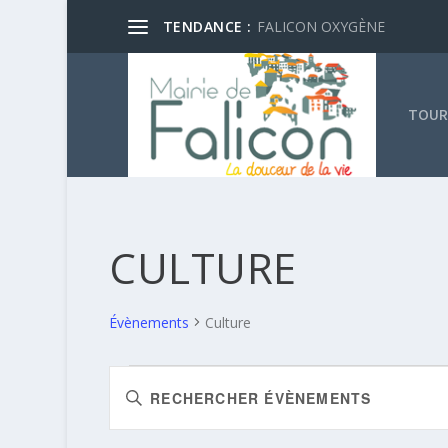
TENDANCE :
FALICON OXYGÈNE
TOUR
CULTURE
Évènements
Culture
ÉVÈNEMENTS
RECHERCHE
Saisir
FOR
ET
mot-
29
NAVIGATION
clé.