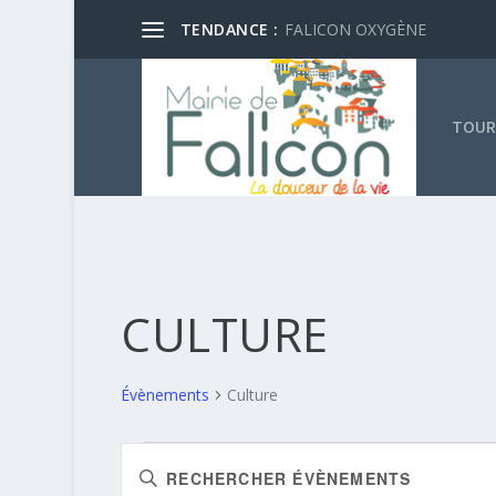
TENDANCE :
FALICON OXYGÈNE
TOUR
CULTURE
Évènements
Culture
ÉVÈNEMENTS
RECHERCHE
Saisir
FOR
ET
mot-