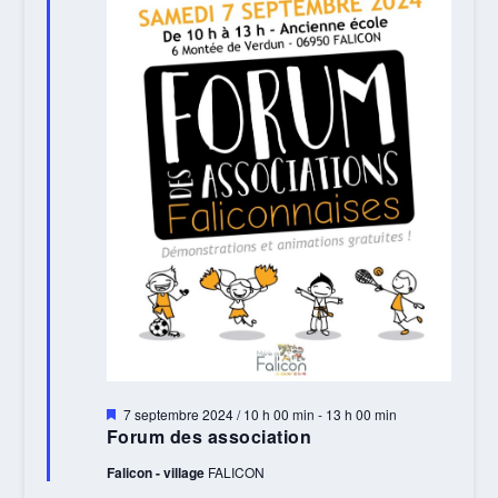
Mis
7 septembre 2024 / 10 h 00 min
-
13 h 00 min
en
Forum des association
avant
Falicon - village
FALICON