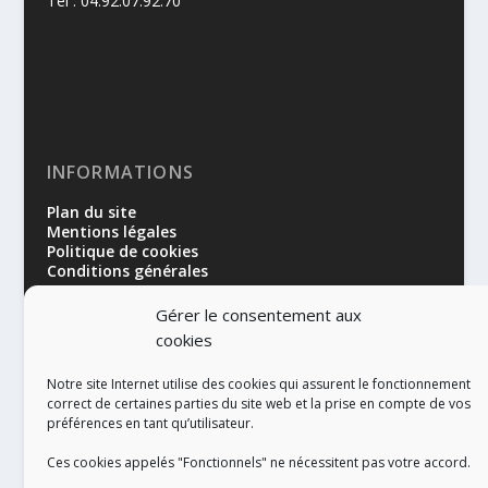
Tél : 04.92.07.92.70
INFORMATIONS
Plan du site
Mentions légales
Politique de cookies
Conditions générales
Gérer le consentement aux
cookies
Notre site Internet utilise des cookies qui assurent le fonctionnement
correct de certaines parties du site web et la prise en compte de vos
préférences en tant qu’utilisateur.
RÉALISATION
Ces cookies appelés "Fonctionnels" ne nécessitent pas votre accord.