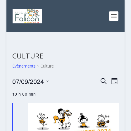
CULTURE
Évènements
Culture
ÉVÈNEMENTS
RECHERC
NAVI
07/09/2024
RECHERCHE
JOUR
FOR
DE
ET
Sélectionnez
10 h 00 min
VUES
7
NAVIGATI
une
ÉVÈN
date.
SEPTEMBRE
DE
2024
VUES
ÉVÈNEME