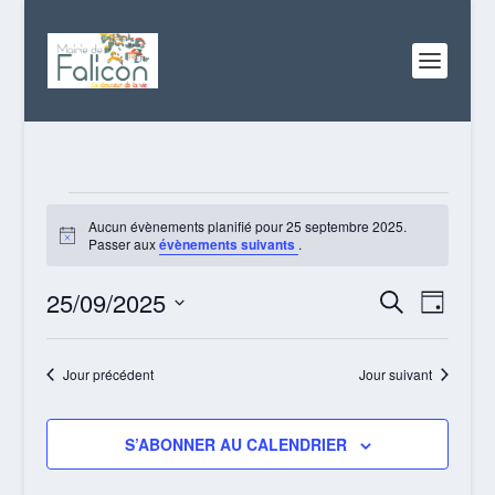
ÉVÈNEMENTS
FOR
Aucun évènements planifié pour 25 septembre 2025.
Notice
Passer aux
évènements suivants
.
25
SEPTEMBRE
RECHERC
NAVI
25/09/2025
RECHERCHE
2025
JOUR
DE
ET
Sélectionnez
VUES
NAVIGATI
une
Jour précédent
Jour suivant
ÉVÈN
date.
DE
VUES
S’ABONNER AU CALENDRIER
ÉVÈNEME