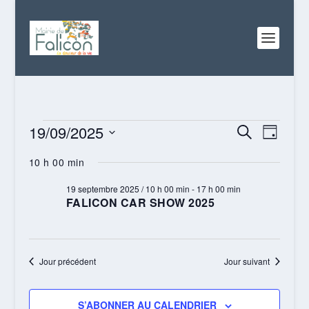
ÉVÈNEMENTS
RECHERC
NAVI
19/09/2025
RECHERCHE
JOUR
FOR
DE
ET
Sélectionnez
19
10 h 00 min
VUES
NAVIGATI
une
SEPTEMBRE
ÉVÈN
date.
DE
2025
19 septembre 2025 / 10 h 00 min
-
17 h 00 min
FALICON CAR SHOW 2025
VUES
ÉVÈNEME
Jour précédent
Jour suivant
S’ABONNER AU CALENDRIER