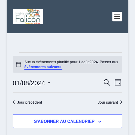
ÉVÈNEMENTS
FOR
Aucun évènements planifié pour 1 août 2024. Passer aux
Notice
évènements suivants
.
1
AOÛT
RECHERC
NAVI
01/08/2024
RECHERCHE
2024
JOUR
DE
ET
Sélectionnez
VUES
NAVIGATI
une
Jour précédent
Jour suivant
ÉVÈN
date.
DE
VUES
S’ABONNER AU CALENDRIER
ÉVÈNEME