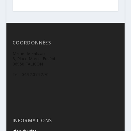
COORDONNÉES
Mairie de Falicon
3, Place Marcel Eusébi
06950 FALICON
Tél : 04.92.07.92.70
INFORMATIONS