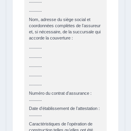
...........
...........
Nom, adresse du siège social et
coordonnées complètes de l'assureur
et, si nécessaire, de la succursale qui
accorde la couverture :
...........
...........
...........
...........
...........
Numéro du contrat d'assurance :
...........
Date d'établissement de l'attestation :
...........
Caractéristiques de l'opération de
construction telles qu'elles ont été