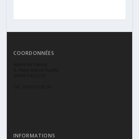
COORDONNÉES
Mairie de Falicon
3, Place Marcel Eusébi
06950 FALICON
Tél : 04.92.07.92.70
INFORMATIONS