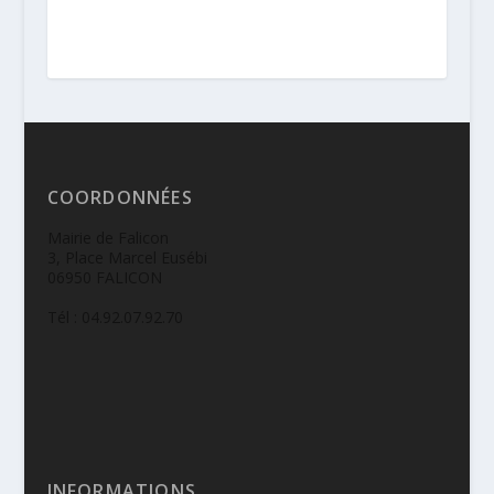
COORDONNÉES
Mairie de Falicon
3, Place Marcel Eusébi
06950 FALICON
Tél : 04.92.07.92.70
INFORMATIONS