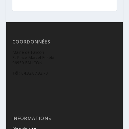
COORDONNÉES
Mairie de Falicon
3, Place Marcel Eusébi
06950 FALICON
Tél : 04.92.07.92.70
INFORMATIONS
Plan du site