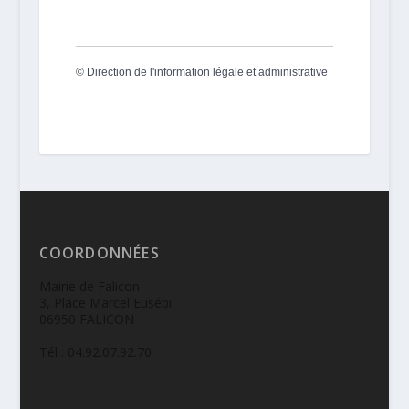
©
Direction de l'information légale et administrative
COORDONNÉES
Mairie de Falicon
3, Place Marcel Eusébi
06950 FALICON
Tél : 04.92.07.92.70