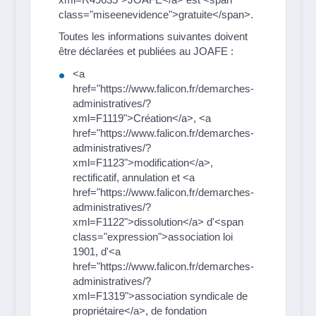
class="miseenevidence">gratuite</span>.
Toutes les informations suivantes doivent
être déclarées et publiées au JOAFE :
<a
href="https://www.falicon.fr/demarches-
administratives/?
xml=F1119">Création</a>, <a
href="https://www.falicon.fr/demarches-
administratives/?
xml=F1123">modification</a>,
rectificatif, annulation et <a
href="https://www.falicon.fr/demarches-
administratives/?
xml=F1122">dissolution</a> d'<span
class="expression">association loi
1901, d'<a
href="https://www.falicon.fr/demarches-
administratives/?
xml=F1319">association syndicale de
propriétaire</a>, de fondation