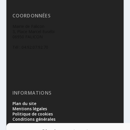
COORDONNÉES
Mairie de Falicon
3, Place Marcel Eusébi
06950 FALICON
Tél : 04.92.07.92.70
INFORMATIONS
Plan du site
Mentions légales
Politique de cookies
Conditions générales