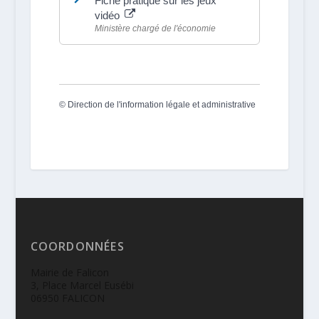
Fiche pratique sur les jeux
vidéo
Ministère chargé de l'économie
©
Direction de l'information légale et administrative
COORDONNÉES
Mairie de Falicon
3, Place Marcel Eusébi
06950 FALICON