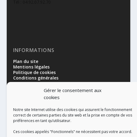
Tél : 04.92.07.92.70
INFORMATIONS
Plan du site
Mentions légales
Politique de cookies
Conditions générales
Gérer le consentement aux
cookies
Notre site Internet utilise des cookies qui assurent le fonctionnement
correct de certaines parties du site web et la prise en compte de vos
préférences en tant qu’utilisateur.
RÉALISATION
Ces cookies appelés "Fonctionnels" ne nécessitent pas votre accord.