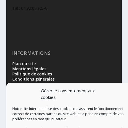
Tél : 04.92.07.92.70
INFORMATIONS
Plan du site
Mentions légales
Politique de cookies
Conditions générales
Gérer le consentement aux
cookies
Notre site Internet utilise des cookies qui assurent le fonctionnement
correct de certaines parties du site web et la prise en compte de vos
préférences en tant qu’utilisateur.
RÉALISATION