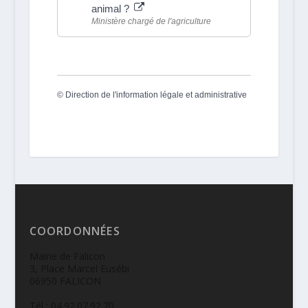
animal ?
Ministère chargé de l'agriculture
©
Direction de l'information légale et administrative
COORDONNÉES
Mairie de Falicon
3, Place Marcel Eusébi
06950 FALICON
Tél : 04.92.07.92.70