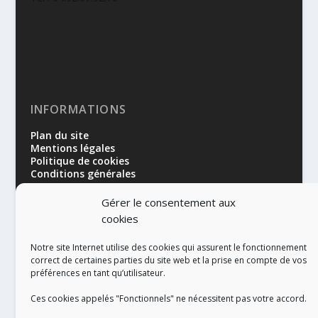
INFORMATIONS
Plan du site
Mentions légales
Politique de cookies
Conditions générales
Gérer le consentement aux
cookies
Notre site Internet utilise des cookies qui assurent le fonctionnement
correct de certaines parties du site web et la prise en compte de vos
préférences en tant qu’utilisateur.
RÉALISATION
Ces cookies appelés "Fonctionnels" ne nécessitent pas votre accord.