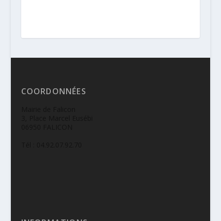
COORDONNÉES
Mairie de Falicon
3, Place Marcel Eusébi
06950 FALICON
Tél : 04.92.07.92.70