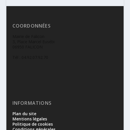
COORDONNÉES
Mairie de Falicon
3, Place Marcel Eusébi
06950 FALICON
Tél : 04.92.07.92.70
INFORMATIONS
Plan du site
Mentions légales
Politique de cookies
Conditions générales